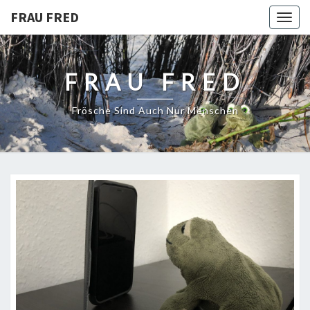
FRAU FRED
Togg
navig
FRAU FRED
Frösche Sind Auch Nur Menschen