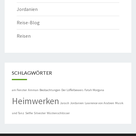
Jordanien
Reise-Blog
Reisen
SCHLAGWÖRTER
am Fenster
Amman
Beobachtungen
Der Löffelbeweis
Fatah Morgana
Heimwerken
Jarash
Jordanien
Lawrence von Arabien
Musik
und Tanz
Selfie
Silvester
Wüstenschlösser