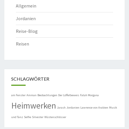
Allgemein
Jordanien
Reise-Blog
Reisen
SCHLAGWÖRTER
am Fenster
Amman
Beobachtungen
Der Löffelbeweis
Fatah Morgana
Heimwerken
Jarash
Jordanien
Lawrence von Arabien
Musik
und Tanz
Selfie
Silvester
Wüstenschlösser